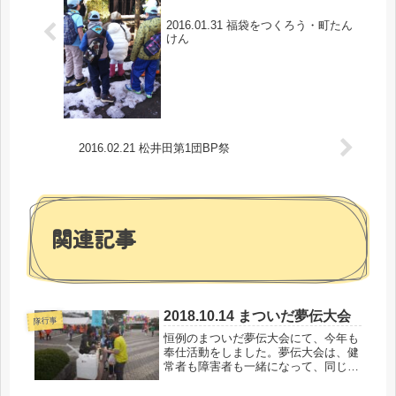
2016.01.31 福袋をつくろう・町たん
けん
2016.02.21 松井田第1団BP祭
関連記事
2018.10.14 まついだ夢伝大会
隊行事
恒例のまついだ夢伝大会にて、今年も
奉仕活動をしました。夢伝大会は、健
常者も障害者も一緒になって、同じコ
ースを「歩いて」「走って」「車椅子
で」参加する大会です。団では、コー