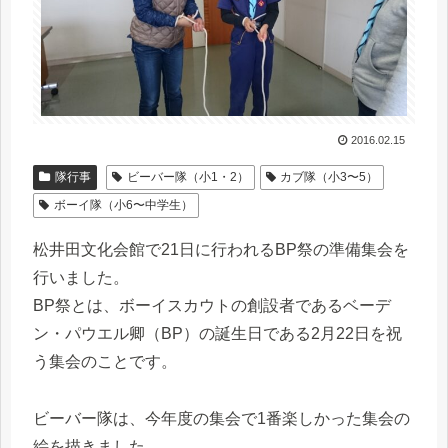
2016.02.15
隊行事
ビーバー隊（小1・2）
カブ隊（小3〜5）
ボーイ隊（小6〜中学生）
松井田文化会館で21日に行われるBP祭の準備集会を
行いました。
BP祭とは、ボーイスカウトの創設者であるベーデ
ン・パウエル卿（BP）の誕生日である2月22日を祝
う集会のことです。
ビーバー隊は、今年度の集会で1番楽しかった集会の
絵を描きました。