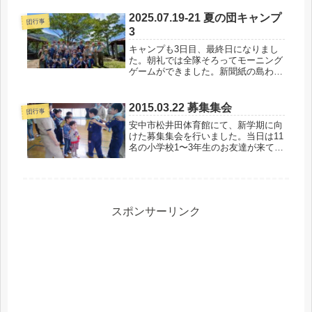
ス中での給水ボランティアをしまし
2025.07.19-21 夏の団キャンプ
た。また、会場では募金活動を行いま
団行事
3
した...
キャンプも3日目、最終日になりまし
た。朝礼では全隊そろってモーニング
ゲームができました。新聞紙の島わた
りゲームは体の小さいビーバー有利か
と思いきや、工夫でボーイ・ベンチャ
ーチームの勝利となりました。3日目
2015.03.22 募集集会
団行事
の予定は撤営だけですが、3日間とも
安中市松井田体育館にて、新学期に向
よ...
けた募集集会を行いました。当日は11
名の小学校1〜3年生のお友達が来てく
ださり、楽しい集会になりました。開
会のセレモニーでは、ボーイ隊のスカ
ウトの指揮で「さんぽ」（となりのト
トロ）を元気よく歌いました。アイ...
スポンサーリンク