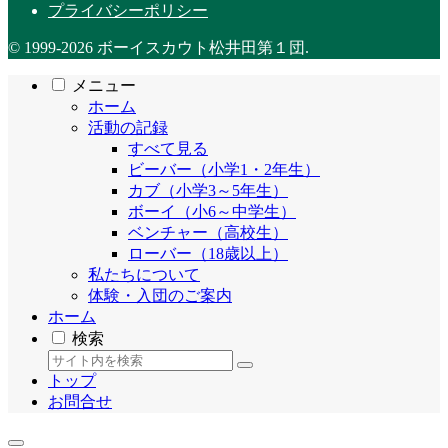
プライバシーポリシー
© 1999-2026 ボーイスカウト松井田第１団.
メニュー
ホーム
活動の記録
すべて見る
ビーバー（小学1・2年生）
カブ（小学3～5年生）
ボーイ（小6～中学生）
ベンチャー（高校生）
ローバー（18歳以上）
私たちについて
体験・入団のご案内
ホーム
検索
トップ
お問合せ