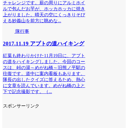
チャレンジです。薪の周りにアルミホイ
ルで包んだお芋が、ホッカホッカに焼き
上がりました。晴天の空にくっきりそび
える妙義山を前方に眺めな...
隊行事
2017.11.19 アプトの道ハイキング
紅葉も終わりかけた11月19日に、アプト
の道をハイキングしました。今回のコー
スは、峠の湯～めがね橋～旧熊ノ平駅の
往復です。道中に案内看板もあります。
隊長の出したクイズに答えるため、熱心
に文章を読んでいます。めがね橋の上と
下で記念撮影です。（...
スポンサーリンク