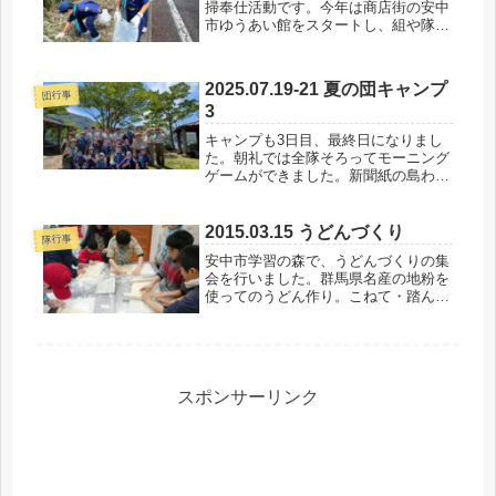
掃奉仕活動です。今年は商店街の安中
市ゆうあい館をスタートし、組や隊ご
とにエリアを分けて清掃しました。ビ
ーバー隊は、商店街の1本裏の通りを
清掃しました。カブ隊の1組は、商店
2025.07.19-21 夏の団キャンプ
街からJR西松井田駅にかけてのルー
団行事
3
ト...
キャンプも3日目、最終日になりまし
た。朝礼では全隊そろってモーニング
ゲームができました。新聞紙の島わた
りゲームは体の小さいビーバー有利か
と思いきや、工夫でボーイ・ベンチャ
ーチームの勝利となりました。3日目
2015.03.15 うどんづくり
隊行事
の予定は撤営だけですが、3日間とも
安中市学習の森で、うどんづくりの集
よ...
会を行いました。群馬県名産の地粉を
使ってのうどん作り。こねて・踏ん
で、楽しくうどん作りができました。
ボーイ隊はうどんに加えて、ダッチオ
ーブンを利用した料理を作りました。
作ったのは鶏のりんご煮込み。りんご
自体...
スポンサーリンク