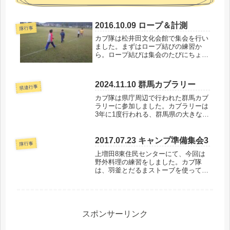
2016.10.09 ロープ＆計測
隊行事
カブ隊は松井田文化会館で集会を行い
ました。まずはロープ結びの練習か
ら。ロープ結びは集会のたびにちょこ
っとずつやっていますが、どうもみん
な忘れてしまう様子。基本のキの字の
本結びから、何度も挑戦です。続いて
2024.11.10 群馬カブラリー
は体を使った計測に挑戦。10mのメジ
県連行事
ャ...
カブ隊は県庁周辺で行われた群馬カブ
ラリーに参加しました。カブラリーは
3年に1度行われる、群馬県の大きな大
会です。さまざまなプログラムに、学
んだ技能をいかして挑戦します。会場
へは、電車とバスに乗り継いでいきま
2017.07.23 キャンプ準備集会3
隊行事
す。今回は前橋なので、信越線に乗
上増田8東住民センターにて、今回は
っ...
野外料理の練習をしました。カブ隊
は、羽釜とだるまストーブを使ってご
飯を炊きました。慣れた飯ごうでの炊
飯と違い、羽釜で1升を炊くのは初め
ての経験。しかもビーバー隊とボーイ
隊のご飯も入っているので責任重大で
す。...
スポンサーリンク