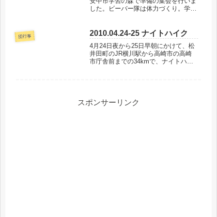
安中市学習の森で準備の集会を行いま
した。ビーバー隊は体力づくり。学習
の森から崇台山へハイキングをしまし
た。カブ隊はテントを立てる練習で
す。昨年のキャンプでも立てています
2010.04.24-25 ナイトハイク
団行事
が、練習しないと忘れてしまいます。
4月24日夜から25日早朝にかけて、松
みん...
井田町のJR横川駅から高崎市の高崎
市庁舎前までの34kmで、ナイトハイ
クを行いました。ボーイ隊、ベンチャ
ー隊のほかに、カブ隊から2名のくま
スカウトも参加しました。21:20 JR
横川駅 発↓ R18、松...
スポンサーリンク