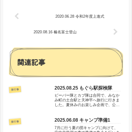
2020.06.28 令和2年度上進式
2020.08.16 榛名富士登山
関連記事
2025.08.25 もぐら駅探検隊
隊行事
ビーバー隊とカブ隊は合同で、みなか
み町の土合駅と天神平へ旅行に行きま
した。夏休みのお楽しみ企画で、公共
交通に乗る練習を兼ねています。ふだ
んは保護者の送迎で活動に参加するス
カウトたち。電車に乗る機会はほとん
2025.06.08 キャンプ準備1
隊行事
どないようです。JR信越線や上信電
7月に行う夏の団キャンプに向けて、
鉄...