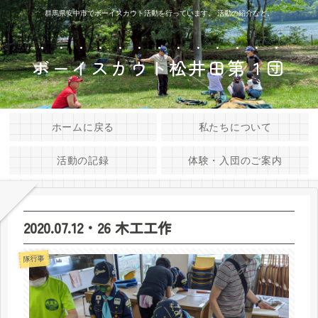
群馬県安中市でボーイスカウト活動を行っています。 活動の紹介など。
ボーイスカウト松井田第１団
ホームに戻る
私たちについて
活動の記録
体験・入団のご案内
2020.07.12・26 木工工作
隊行事