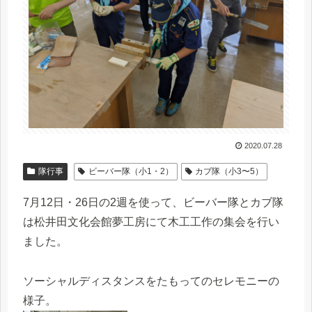
2020.07.28
隊行事
ビーバー隊（小1・2）
カブ隊（小3〜5）
7月12日・26日の2週を使って、ビーバー隊とカブ隊
は松井田文化会館夢工房にて木工工作の集会を行い
ました。
ソーシャルディスタンスをたもってのセレモニーの
様子。