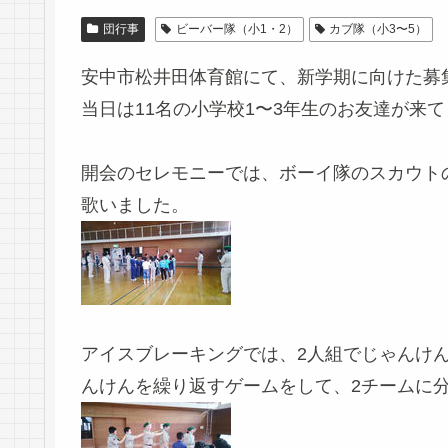
団行事
ビーバー隊（小1・2）
カブ隊（小3〜5）
安中市松井田体育館にて、新学期に向けた募
当日は11名の小学校1〜3年生のお友達が来
開会のセレモニーでは、ボーイ隊のスカウト
歌いました。
アイスブレーキングでは、2人組でじゃんけ
んけんを繰り返すゲームをして、2チームに