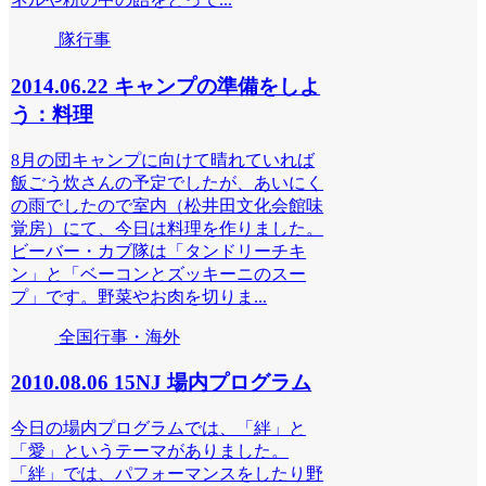
隊行事
2014.06.22 キャンプの準備をしよ
う：料理
8月の団キャンプに向けて晴れていれば
飯ごう炊さんの予定でしたが、あいにく
の雨でしたので室内（松井田文化会館味
覚房）にて、今日は料理を作りました。
ビーバー・カブ隊は「タンドリーチキ
ン」と「ベーコンとズッキーニのスー
プ」です。野菜やお肉を切りま...
全国行事・海外
2010.08.06 15NJ 場内プログラム
今日の場内プログラムでは、「絆」と
「愛」というテーマがありました。
「絆」では、パフォーマンスをしたり野