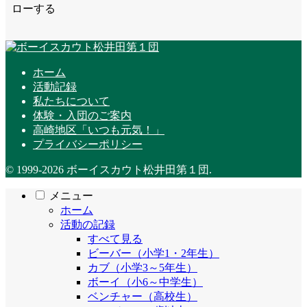
ローする
ホーム
活動記録
私たちについて
体験・入団のご案内
高崎地区「いつも元気！」
プライバシーポリシー
© 1999-2026 ボーイスカウト松井田第１団.
メニュー
ホーム
活動の記録
すべて見る
ビーバー（小学1・2年生）
カブ（小学3～5年生）
ボーイ（小6～中学生）
ベンチャー（高校生）