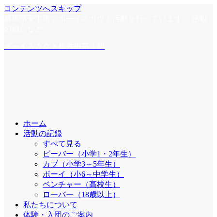
コンテンツへスキップ
群馬県安中市でボーイスカウト活動を行っています。 活動
の紹介など。
ボーイスカウト松井田第１団
ホーム
活動の記録
すべて見る
ビーバー（小学1・2年生）
カブ（小学3～5年生）
ボーイ（小6～中学生）
ベンチャー（高校生）
ローバー（18歳以上）
私たちについて
体験・入団のご案内