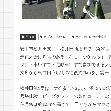
団行事
カブ隊（小3〜5）
ボーイ隊（小6〜中学生）
安中市松井田支所・松井田商店街で「第20
夢伝大会は障害のある・なしにかかわらず、
ク）・車いすで・電動車いすで参加できる大
支所から松井田商店街の往復約2kmを、雲
松井田第1団は、大会参加のほか、沿道での
号塔体験、ビーズクラフトの製作コーナーの
信号塔は約1.5mの高さで、子どもからママ