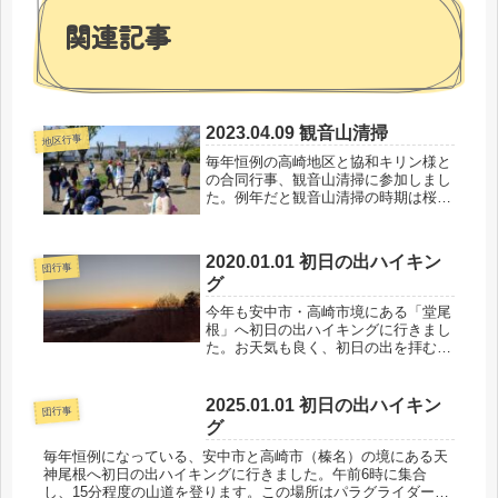
関連記事
2023.04.09 観音山清掃
地区行事
毎年恒例の高崎地区と協和キリン様と
の合同行事、観音山清掃に参加しまし
た。例年だと観音山清掃の時期は桜の
散り際で綺麗な観音山ですが、今年は
桜の開花が早かったため完全に葉桜の
状態でした。開会式に整列します。今
2020.01.01 初日の出ハイキン
日が新年度最初の活動のカブスカウ
団行事
グ
ト。...
今年も安中市・高崎市境にある「堂尾
根」へ初日の出ハイキングに行きまし
た。お天気も良く、初日の出を拝むこ
とができました。（文・カブ隊長）
2025.01.01 初日の出ハイキン
団行事
グ
毎年恒例になっている、安中市と高崎市（榛名）の境にある天
神尾根へ初日の出ハイキングに行きました。午前6時に集合
し、15分程度の山道を登ります。この場所はパラグライダーの