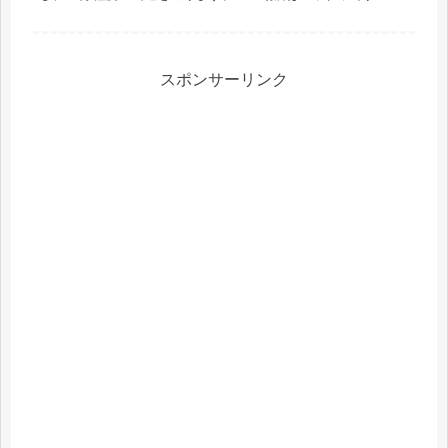
発着場にもなっている、見晴らしのよい場所です。遠くの山や
群馬県庁などもよ...
スポンサーリンク