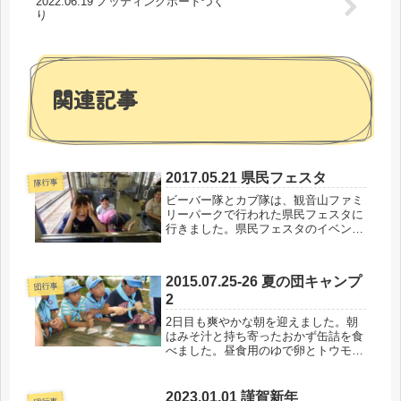
2022.06.19 ノッティングボードづく
り
関連記事
2017.05.21 県民フェスタ
隊行事
ビーバー隊とカブ隊は、観音山ファミ
リーパークで行われた県民フェスタに
行きました。県民フェスタのイベント
に参加したり、屋台で買い物をしたり
して楽しみました。観音山ファミリー
パークへの移動は電車とバスで。身近
2015.07.25-26 夏の団キャンプ
な高崎でも普段は保護者の自動車に乗
団行事
2
っ...
2日目も爽やかな朝を迎えました。朝
はみそ汁と持ち寄ったおかず缶詰を食
べました。昼食用のゆで卵とトウモロ
コシも調理しました。事前訓練の成果
か、カブ隊の飯ごうでの炊飯スキルは
かなり上達したようです。焦げもなく
2023.01.01 謹賀新年