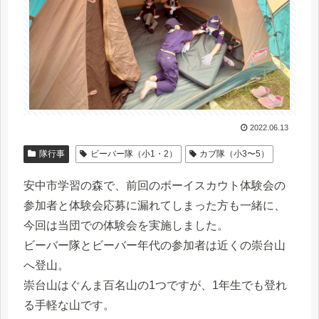
2022.06.13
隊行事
ビーバー隊（小1・2）
カブ隊（小3〜5）
安中市学習の森で、前回のボーイスカウト体験会の
参加者と体験会応募に漏れてしまった方も一緒に、
今回は当団での体験会を実施しました。
ビーバー隊とビーバー年代の参加者は近くの崇台山
へ登山。
崇台山はぐんま百名山の1つですが、1年生でも登れ
る手軽な山です。