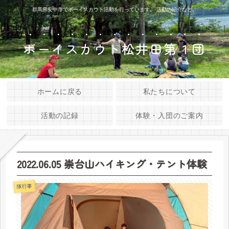
群馬県安中市でボーイスカウト活動を行っています。 活動の紹介など。
ボーイスカウト松井田第１団
ホームに戻る
私たちについて
活動の記録
体験・入団のご案内
2022.06.05 崇台山ハイキング・テント体験
隊行事