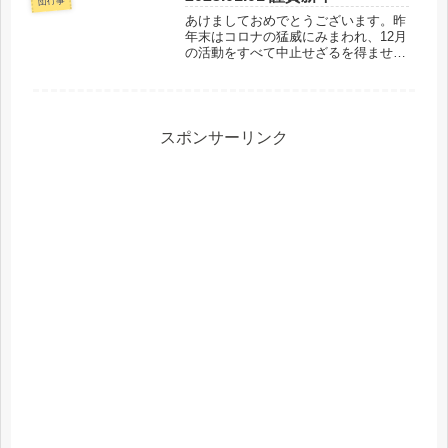
団行事
ゆるくもない、おいしいご飯が炊けま
あけましておめでとうございます。昨
し...
年末はコロナの猛威にみまわれ、12月
の活動をすべて中止せざるを得ません
でした。急な好転はあまり期待できそ
うにありませんが、日々の対策をよく
して、うまく付き合いながら安全に楽
しい活動をやっていければと思いま
す...
スポンサーリンク