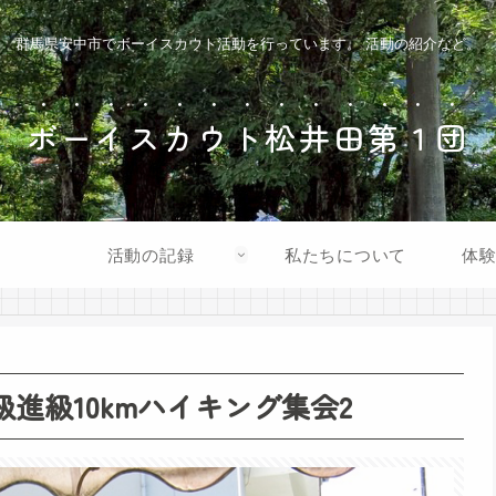
群馬県安中市でボーイスカウト活動を行っています。 活動の紹介など。
ボーイスカウト松井田第１団
活動の記録
私たちについて
体
プ 2級進級10kmハイキング集会2