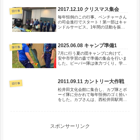
2017.12.10 クリスマス集会
団行事
毎年恒例のこの行事。ベンチャーさん
の司会進行でスタート！第一部はキャ
ンドルサービス。1年間の活動を振り
返り大人もスカウトもひと言感想を発
表しました。第2部は、各隊の出し物
です。ビーバー隊は弟妹や保護者も一
2025.06.08 キャンプ準備1
緒に「あわてんぼうのサンタクロー
隊行事
ス」...
7月に行う夏の団キャンプに向けて、
安中市学習の森で準備の集会を行いま
した。ビーバー隊は体力づくり。学習
の森から崇台山へハイキングをしまし
た。カブ隊はテントを立てる練習で
す。昨年のキャンプでも立てています
2011.09.11 カントリー大作戦
が、練習しないと忘れてしまいます。
団行事
みん...
松井田文化会館に集合し、カブ隊とボ
ーイ隊に分かれて毎年恒例のゴミ拾い
をした。カブさんは、西松井田駅周辺
の清掃。カブスカウトたちの目はする
どい。小さなごみまで、きっちり回収
できました。ボーイ隊は、ちょっと危
険な場所をお願いしました。国道18
号...
スポンサーリンク