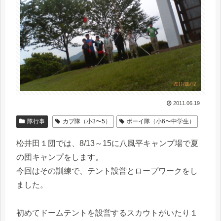
2011.06.19
隊行事
カブ隊（小3〜5）
ボーイ隊（小6〜中学生）
松井田１団では、8/13～15に八風平キャンプ場で夏
の団キャンプをします。
今回はその訓練で、テント設営とロープワークをし
ました。
初めてドームテントを設営するスカウトがいたり１