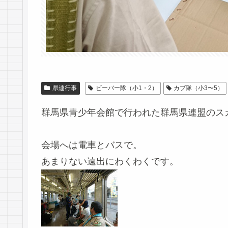
県連行事
ビーバー隊（小1・2）
カブ隊（小3〜5）
群馬県青少年会館で行われた群馬県連盟のス
会場へは電車とバスで。
あまりない遠出にわくわくです。