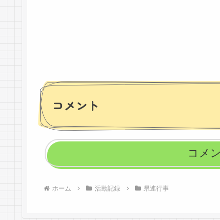
コメント
コメ
ホーム
活動記録
県連行事