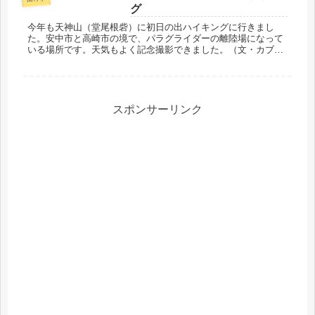
しました。お月見に関連して星の勉
グ
強。...
今年も天神山（堂尾根砦）に初日の出ハイキングに行きまし
た。安中市と高崎市の境で、パラグライダーの離陸場になって
いる場所です。天気もよく記念撮影できました。（文・カブ隊
長）
スポンサーリンク