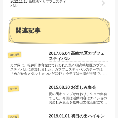
2022.11.13 高崎地区カブフェスティ
バル
関連記事
2017.06.04 高崎地区カブフェ
地区行事
スティバル
カブ隊は、松井田体育館にて行われた第20回高崎地区カブフェ
スティバルに参加しました。カブフェスティバルのテーマは
「めざせ金メダル！まついだ2017」今年度は当団が主管で、高
崎地区（安中市・高崎市・玉村町）のカブスカウト約100名が
運動会形式...
2015.08.30 お楽しみ集会
隊行事
夏の団キャンプが終わり、久々の集会
でした。今回は活動内容はナイショの
お楽しみ集会を松井田文化会館にて行
いました。まずはじゃんけんゲームで
肩慣らし。今回は、少々気が早いです
が「お月見」をテーマにお菓子作りを
2019.01.01 初日の出ハイキン
団行事