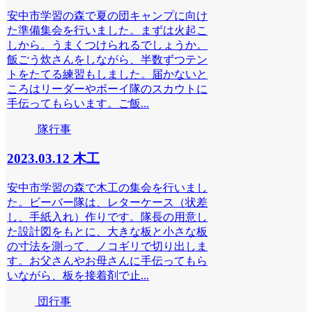
安中市学習の森で夏の団キャンプに向け
た準備集会を行いました。まずは火起こ
しから。うまくつけられるでしょうか。
飯ごう炊さんをしながら、半数ずつテン
トをたてる練習もしました。届かないと
ころはリーダーやボーイ隊のスカウトに
手伝ってもらいます。ご飯...
隊行事
2023.03.12 木工
安中市学習の森で木工の集会を行いまし
た。ビーバー隊は、レターケース（状差
し、手紙入れ）作りです。隊長の用意し
た設計図をもとに、大きな板と小さな板
の寸法を測って、ノコギリで切り出しま
す。お父さんやお母さんに手伝ってもら
いながら、板を接着剤で止...
団行事