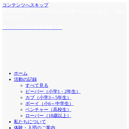
コンテンツへスキップ
群馬県安中市でボーイスカウト活動を行っています。 活動
の紹介など。
ボーイスカウト松井田第１団
ホーム
活動の記録
すべて見る
ビーバー（小学1・2年生）
カブ（小学3～5年生）
ボーイ（小6～中学生）
ベンチャー（高校生）
ローバー（18歳以上）
私たちについて
体験・入団のご案内