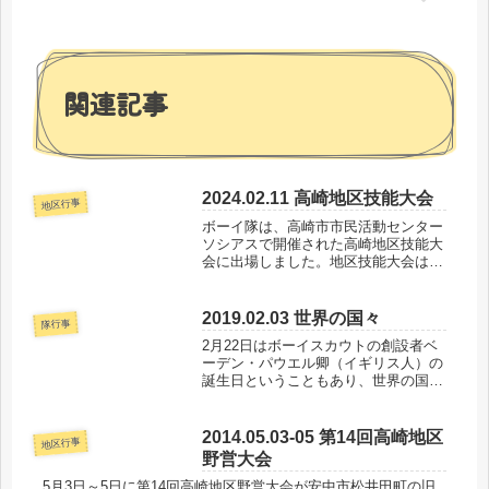
関連記事
2024.02.11 高崎地区技能大会
地区行事
ボーイ隊は、高崎市市民活動センター
ソシアスで開催された高崎地区技能大
会に出場しました。地区技能大会は地
図やロープなどさまざまな技能をテー
マに開催されますが、今回のテーマは
手旗信号でした。班対抗で手旗信号の
2019.02.03 世界の国々
隊行事
伝言ゲーム、個人競技として長文読み
2月22日はボーイスカウトの創設者ベ
取...
ーデン・パウエル卿（イギリス人）の
誕生日ということもあり、世界の国々
について勉強しました。まずは、世界
ジャンボリーに参加したスカウト・リ
ーダーの話を聞き、写真を見せてもら
2014.05.03-05 第14回高崎地区
地区行事
ったり、交換したワッペンやネッカ
野営大会
チ...
5月3日～5日に第14回高崎地区野営大会が安中市松井田町の旧