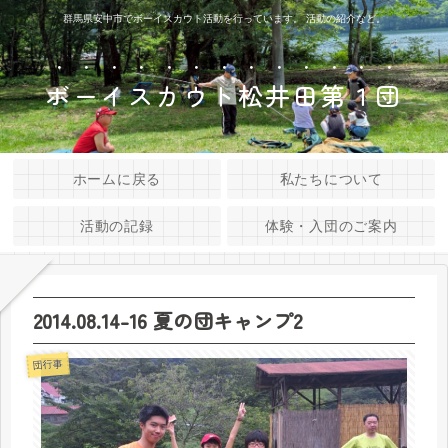
群馬県安中市でボーイスカウト活動を行っています。 活動の紹介など。
ボーイスカウト松井田第１団
ホームに戻る
私たちについて
活動の記録
体験・入団のご案内
2014.08.14-16 夏の団キャンプ2
団行事