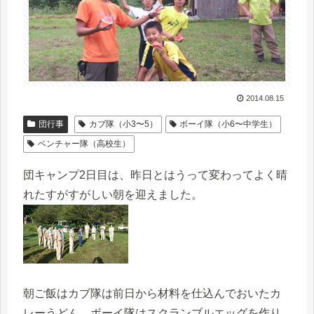
2014.08.15
団行事
カブ隊（小3〜5）
ボーイ隊（小6〜中学生）
ベンチャー隊（高校生）
団キャンプ2日目は、昨日とはうって変わってよく晴
れたすがすがしい朝を迎えました。
朝ご飯はカブ隊は前日から材料を仕込んでおいたカ
レーうどん、ボーイ隊はスクランブルエッグを作り