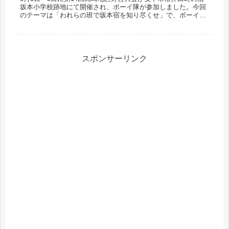
坂本小学校跡地にて開催され、ボーイ隊が参加しました。今回
のテーマは「われらの班で坂本宿を知り尽くせ」で、ボーイ隊
のライオン班も「松井田宿大獅子屋」と名前をつけ、2泊3日の
キャンプに...
スポンサーリンク