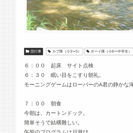
団行事
カブ隊（小3〜5）
ボーイ隊（小6〜中学生）
６：００ 起床 サイト点検
６：３０ 眠い目をこすり朝礼。
モーニングゲームはローバーのA君の静かな
７：００ 朝食
今朝は、カートンドック。
簡単そうで結構難しい。
午前のプログラムは川遊び。