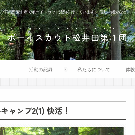
群馬県安中市でボーイスカウト活動を行っています。 活動の紹介など。
ボーイスカウト松井田第１団
活動の記録
私たちについて
体
風平キャンプ2(1) 快活！